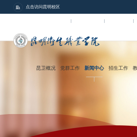
点击访问昆明校区
数字校园
招贤纳士
图书馆
|
|
|
昆卫概况
党群工作
新闻中心
招生工作
学院简介
党群建设
学
组织架构
团学工作
行
学院领导
人民武装
通