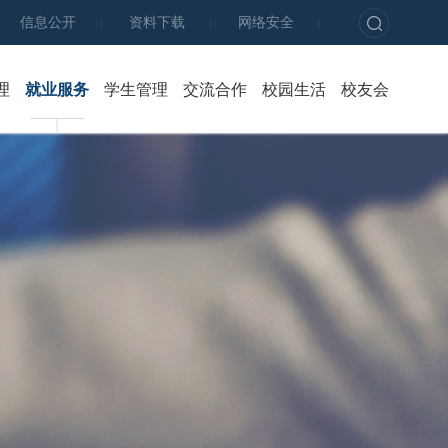
信息公开
资料下载
网络安全
|
|
|
理
就业服务
学生管理
交流合作
校园生活
校友会
新闻公告
新闻公告
新闻公告
育才学坊
校企共育
箐箐
教学管理
基地建设
招聘动态
队伍建设
社会服务
校园
教学资源
实习管理
就业政策
资助育人
影视
师资队伍
网络评估
就业指导
心理健康
质量控制
实习生风采
毕业生风采
学生社区
科研工作
资源中心