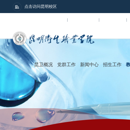
点击访问昆明校区
数字校园
招贤纳士
图书馆
|
|
|
昆卫概况
党群工作
新闻中心
招生工作
学院简介
党群建设
学
组织架构
团学工作
行
学院领导
人民武装
通