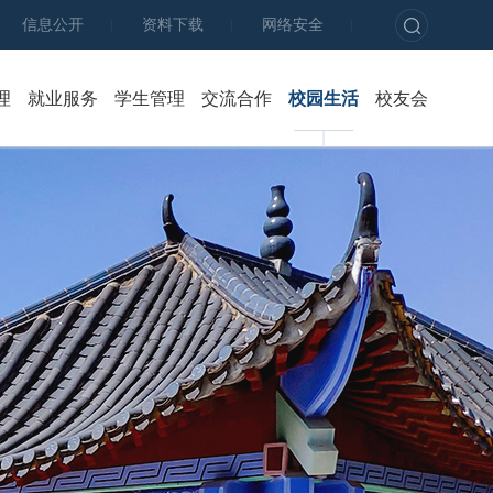
信息公开
资料下载
网络安全
|
|
|
理
就业服务
学生管理
交流合作
校园生活
校友会
新闻公告
新闻公告
新闻公告
育才学坊
校企共育
箐箐
教学管理
基地建设
招聘动态
队伍建设
社会服务
校园
教学资源
实习管理
就业政策
资助育人
影视
师资队伍
网络评估
就业指导
心理健康
质量控制
实习生风采
毕业生风采
学生社区
科研工作
资源中心