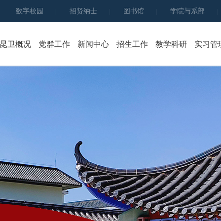
数字校园
招贤纳士
图书馆
学院与系部
|
|
|
|
昆卫概况
党群工作
新闻中心
招生工作
教学科研
实习管
学院简介
党群建设
学院新闻
招生简章
组织架构
团学工作
行业新闻
网上报名
学院领导
人民武装
通知公告
录取查询
发展规划
党员大会
高质量教育答卷
招生动态
学院章程
主题教育
专业设置
校历
考生服务