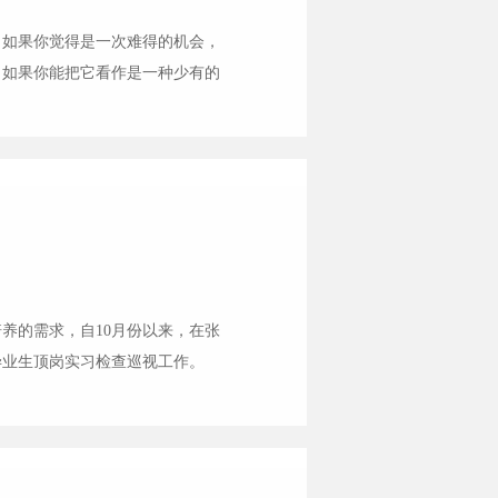
，如果你觉得是一次难得的机会，
；如果你能把它看作是一种少有的
，感叹幸福往往与自己擦肩而过。
养的需求，自10月份以来，在张
毕业生顶岗实习检查巡视工作。
习医院领导的高度评价，并一致认