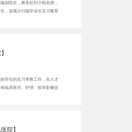
周璇副院长，教务处刘小艳老师，
，巡视2019届毕业生实习教育
颜慧林副处长主持，各位领导亲切
院】
我校学生的实习带教工作，在人才
共有临床医学、护理、医学影像技
民医院进行毕业顶岗实习，同学们有
民医院】