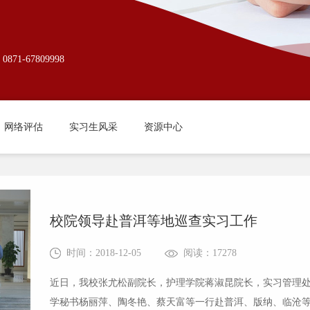
-67809998
网络评估
实习生风采
资源中心
校院领导赴普洱等地巡查实习工作
时间：2018-12-05
阅读：17278
近日，我校张尤松副院长，护理学院蒋淑昆院长，实习管理
学秘书杨丽萍、陶冬艳、蔡天富等一行赴普洱、版纳、临沧