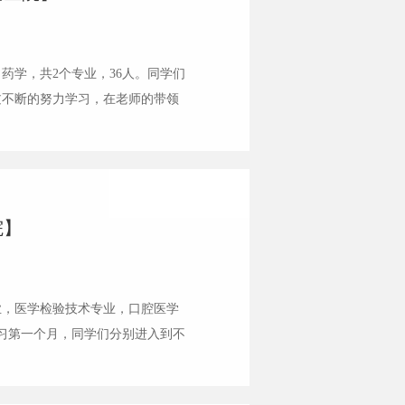
药学，共2个专业，36人。同学们
过不断的努力学习，在老师的带领
任务及工作。医学影像技术专业
院】
业，医学检验技术专业，口腔医学
实习第一个月，同学们分别进入到不
专业——普外科在普外二科的每一