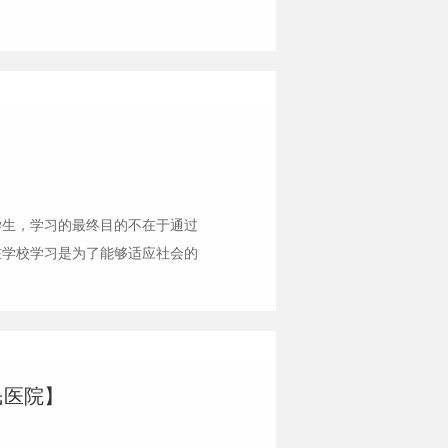
一样五彩斑斓，成才的美丽印记将
学生，学习的最终目的不在于通过
在学校学习是为了能够适应社会的
。西山区人民医院——检验专业林
民医院】