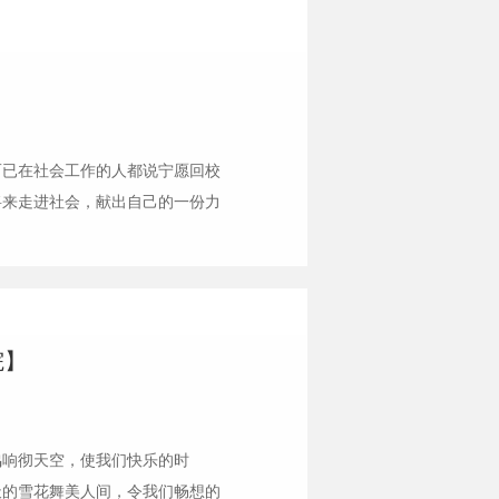
而已在社会工作的人都说宁愿回校
将来走进社会，献出自己的一份力
实践，就是把我们在学校所学的理
院】
鸣响彻天空，使我们快乐的时
天的雪花舞美人间，令我们畅想的