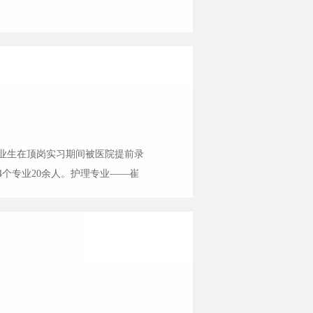
民医院、普洱市中医医院、西双版
业生在顶岗实习期间被医院提前录
个专业20余人。护理专业——崔