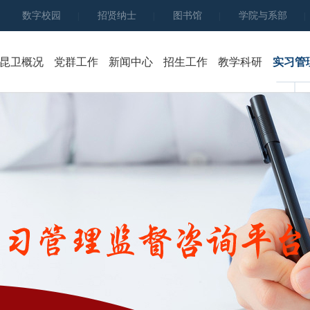
数字校园
招贤纳士
图书馆
学院与系部
|
|
|
|
昆卫概况
党群工作
新闻中心
招生工作
教学科研
实习管
学院简介
党群建设
学院新闻
招生简章
组织架构
团学工作
行业新闻
网上报名
学院领导
人民武装
通知公告
录取查询
发展规划
党员大会
高质量教育答卷
招生动态
学院章程
主题教育
专业设置
校历
考生服务