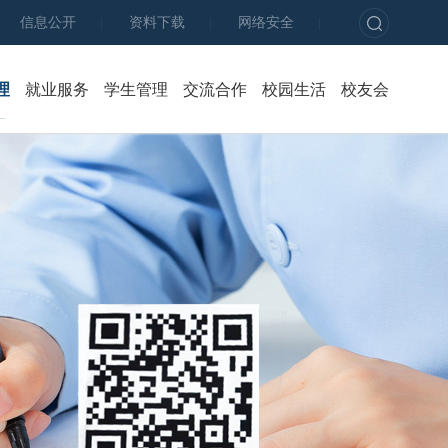
信息公开
资料下载
网络安全
|
|
|
理
就业服务
学生管理
交流合作
校园生活
校友会
新闻公告
新闻公告
新闻公告
育才学坊
校企共育
箐箐
教学管理
基地建设
招聘动态
队伍建设
社会服务
校园
教学资源
实习管理
就业政策
资助育人
影视
师资队伍
网络评估
就业指导
心理健康
质量控制
实习生风采
毕业生风采
学生社区
科研工作
资源中心