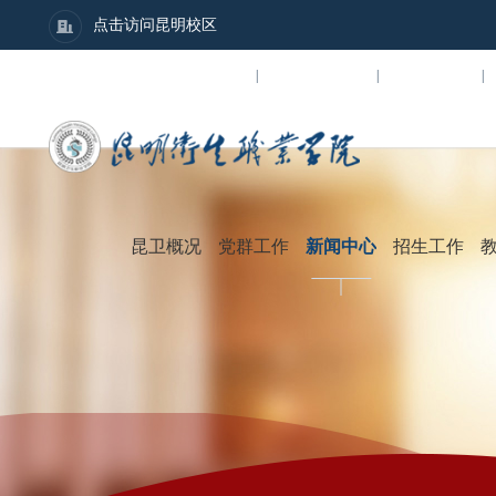
点击访问昆明校区
数字校园
招贤纳士
图书馆
|
|
|
昆卫概况
党群工作
新闻中心
招生工作
学院简介
党群建设
学
组织架构
团学工作
行
学院领导
人民武装
通