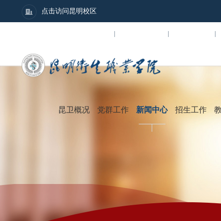
点击访问昆明校区
数字校园
招贤纳士
图书馆
|
|
|
昆卫概况
党群工作
新闻中心
招生工作
学院简介
党群建设
学
组织架构
团学工作
行
学院领导
人民武装
通